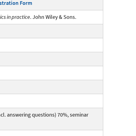
stration Form
cs in practice
. John Wiley & Sons.
ncl. answering questions) 70%, seminar