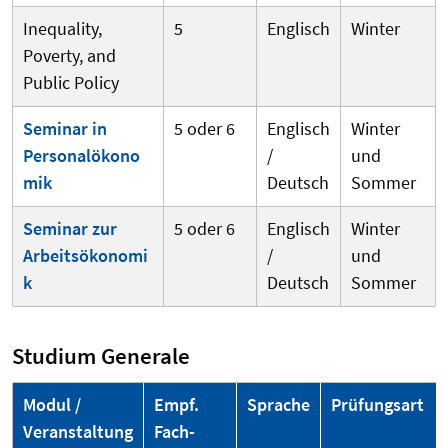
Inequality,
5
Englisch
Winter
Poverty, and
Public Policy
Seminar in
5 oder 6
Englisch
Winter
Personalökono
/
und
mik
Deutsch
Sommer
Seminar zur
5 oder 6
Englisch
Winter
Arbeitsökonomi
/
und
k
Deutsch
Sommer
Studium Generale
Modul /
Empf.
Sprache
Prüfungsart
Veranstaltung
Fach­