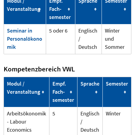
Modul /
Empf.
Sprache
Semester
Veranstaltung
Fach­
semester
Seminar in
5 oder 6
Englisch
Winter
Personalökono
/
und
mik
Deutsch
Sommer
Kompetenzbereich VWL
Modul /
Empf.
Sprache
Semester
Veranstaltung
Fach­
semester
Arbeitsökonomik
5
Englisch
Winter
- Labour
/
Economics
Deutsch